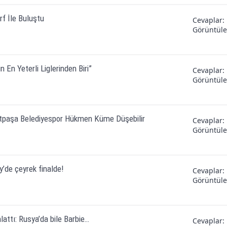
f İle Buluştu
Cevaplar
Görüntül
 En Yeterli Liglerinden Biri”
Cevaplar
Görüntül
ratpaşa Belediyespor Hükmen Küme Düşebilir
Cevaplar
Görüntül
’de çeyrek finalde!
Cevaplar
Görüntül
attı: Rusya’da bile Barbie…
Cevaplar