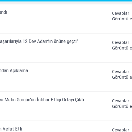
andı
Cevaplar
Görüntül
başarılarıyla 12 Dev Adam’ın önüne geçti”
Cevaplar
Görüntül
’ndan Açıklama
Cevaplar
Görüntül
 Metin Görgün’ün İntihar Ettiği Ortayı Çıktı
Cevaplar
Görüntül
n Vefat Etti
Cevaplar