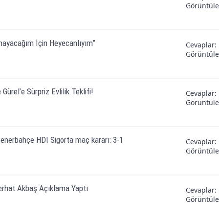
Görüntül
ynayacağım İçin Heyecanlıyım”
Cevaplar
Görüntül
rel’e Sürpriz Evlilik Teklifi!
Cevaplar
Görüntül
enerbahçe HDI Sigorta maç kararı: 3-1
Cevaplar
Görüntül
erhat Akbaş Açıklama Yaptı
Cevaplar
Görüntül