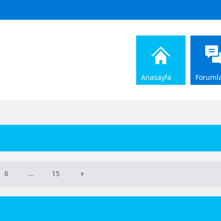
Anasayfa
Foruml
6
…
15