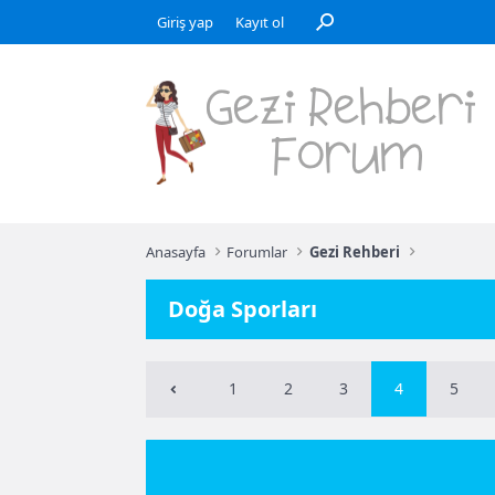
Giriş yap
Kayıt ol
Anasayfa
Forumlar
Gezi Rehberi
Doğa Sporları
1
2
3
4
5