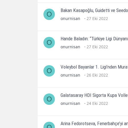
Bakan Kasapoğlu, Guidetti ve Seedor
O
onurnisan
27 Eki 2022
Hande Baladın: “Türkiye Ligi Dünyanın
O
onurnisan
27 Eki 2022
Voleybol Bayanlar 1. Ligi’nden Mu
O
onurnisan
26 Eki 2022
Galatasaray HDI Sigorta Kupa Volley
O
onurnisan
24 Eki 2022
Arina Fedorotseva, Fenerbahçe’yi anl
O