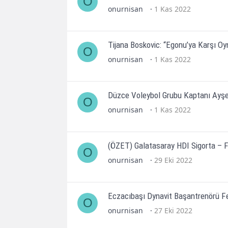
O
onurnisan
1 Kas 2022
Tijana Boskovic: “Egonu’ya Karşı O
O
onurnisan
1 Kas 2022
Düzce Voleybol Grubu Kaptanı Ayşe Gü
O
onurnisan
1 Kas 2022
(ÖZET) Galatasaray HDI Sigorta – F
O
onurnisan
29 Eki 2022
Eczacıbaşı Dynavit Başantrenörü F
O
onurnisan
27 Eki 2022