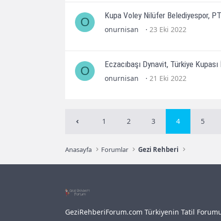
Kupa Voley Nilüfer Belediyespor, PT
O
onurnisan
23 Eki 2022
Eczacıbaşı Dynavit, Türkiye Kupası İ
O
onurnisan
21 Eki 2022
1
2
3
4
5
Anasayfa
Forumlar
Gezi Rehberi
GeziRehberiForum.com Türkiyenin Tatil Forum