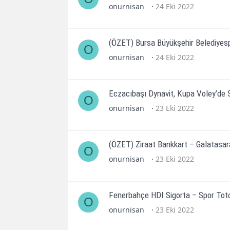
onurnisan
24 Eki 2022
(ÖZET) Bursa Büyükşehir Belediyesp
O
onurnisan
24 Eki 2022
Eczacıbaşı Dynavit, Kupa Voley’de S
O
onurnisan
23 Eki 2022
(ÖZET) Ziraat Bankkart – Galatasara
O
onurnisan
23 Eki 2022
Fenerbahçe HDI Sigorta – Spor Toto
O
onurnisan
23 Eki 2022