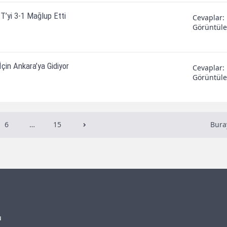
T’yi 3-1 Mağlup Etti
Cevaplar
Görüntül
çin Ankara’ya Gidiyor
Cevaplar
Görüntül
6
…
15
Bura
u