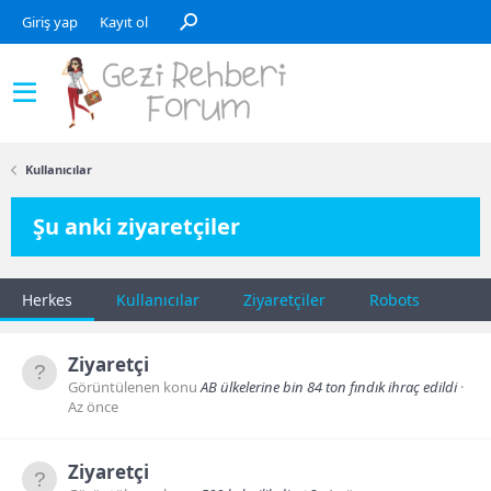
Giriş yap
Kayıt ol
Kullanıcılar
Şu anki ziyaretçiler
Herkes
Kullanıcılar
Ziyaretçiler
Robots
Ziyaretçi
Görüntülenen konu
AB ülkelerine bin 84 ton fındık ihraç edildi
Az önce
Ziyaretçi