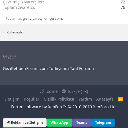
Çevrimiçi ziyaretçiler
72
Toplam ziyaretçi
76
Toplamlar, gizli ziyaretçiler içerebilir.
Kullanıcılar
GeziRehberiForum.com Türkiyenin Tatil Forumu
Iodine
Türkçe (TR)
İletişim
Koşullar
Gizlilik Politikası
Yardım
Anasayfa
R
S
Forum software by XenForo™
© 2010-2019 XenForo Ltd.
S
📢 Reklam ve İletişim
WhatsApp
Teams
Telegram