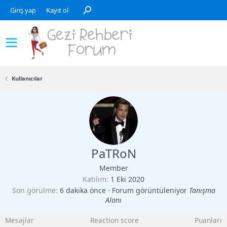
Giriş yap
Kayıt ol
Kullanıcılar
PaTRoN
Member
Katılım
1 Eki 2020
Son görülme
6 dakika önce
·
Forum görüntüleniyor
Tanışma
Alanı
Mesajlar
Reaction score
Puanları