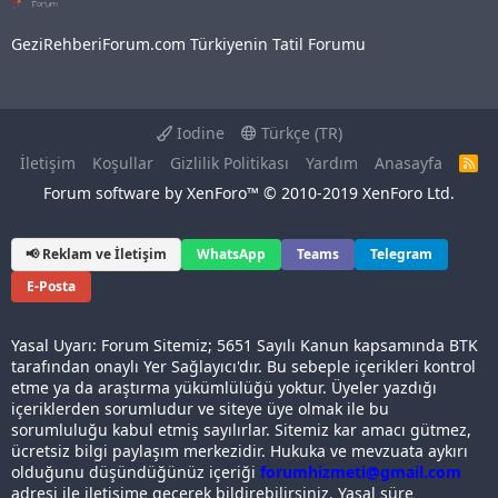
GeziRehberiForum.com Türkiyenin Tatil Forumu
Iodine
Türkçe (TR)
İletişim
Koşullar
Gizlilik Politikası
Yardım
Anasayfa
R
S
Forum software by XenForo™
© 2010-2019 XenForo Ltd.
S
📢 Reklam ve İletişim
WhatsApp
Teams
Telegram
E-Posta
Yasal Uyarı: Forum Sitemiz; 5651 Sayılı Kanun kapsamında BTK
tarafından onaylı Yer Sağlayıcı'dır. Bu sebeple içerikleri kontrol
etme ya da araştırma yükümlülüğü yoktur. Üyeler yazdığı
içeriklerden sorumludur ve siteye üye olmak ile bu
sorumluluğu kabul etmiş sayılırlar. Sitemiz kar amacı gütmez,
ücretsiz bilgi paylaşım merkezidir. Hukuka ve mevzuata aykırı
olduğunu düşündüğünüz içeriği
forumhizmeti@gmail.com
adresi ile iletişime geçerek bildirebilirsiniz. Yasal süre