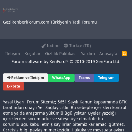
GeziRehberiForum.com Türkiyenin Tatil Forumu
Iodine
Türkçe (TR)
İletişim
Koşullar
Gizlilik Politikası
Yardım
Anasayfa
R
S
Forum software by XenForo™
© 2010-2019 XenForo Ltd.
S
📢 Reklam ve İletişim
WhatsApp
Teams
Telegram
E-Posta
Yasal Uyarı: Forum Sitemiz; 5651 Sayılı Kanun kapsamında BTK
tarafından onaylı Yer Sağlayıcı'dır. Bu sebeple içerikleri kontrol
etme ya da araştırma yükümlülüğü yoktur. Üyeler yazdığı
içeriklerden sorumludur ve siteye üye olmak ile bu
sorumluluğu kabul etmiş sayılırlar. Sitemiz kar amacı gütmez,
ücretsiz bilgi paylaşım merkezidir. Hukuka ve mevzuata aykırı