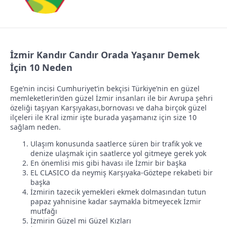
a
ı
ş
ç
l
t
a
a
İzmir Kandır Candır Orada Yaşanır Demek
t
r
İçin 10 Neden
a
i
n
h
Ege’nin incisi Cumhuriyet’in bekçisi Türkiye’nin en güzel
i
memleketlerin’den güzel İzmir insanları ile bir Avrupa şehri
özeliği taşıyan Karşıyakası,bornovası ve daha birçok güzel
ilçeleri ile Kral izmir işte burada yaşamanız için size 10
sağlam neden.
Ulaşım konusunda saatlerce süren bir trafik yok ve
denize ulaşmak için saatlerce yol gitmeye gerek yok
En önemlisi mis gibi havası ile İzmir bir başka
EL CLASICO da neymiş Karşıyaka-Göztepe rekabeti bir
başka
İzmirin tazecik yemekleri ekmek dolmasından tutun
papaz yahnisine kadar saymakla bitmeyecek İzmir
mutfağı
İzmirin Güzel mi Güzel Kızları