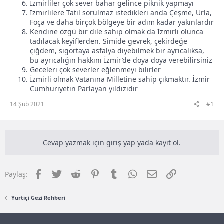
İzmirliler çok sever bahar gelince piknik yapmayı
İzmirlilere Tatil sorulmaz istedikleri anda Çeşme, Urla,
Foça ve daha birçok bölgeye bir adım kadar yakınlardır
Kendine özgü bir dile sahip olmak da İzmirli olunca
tadılacak keyiflerden. Simide gevrek, çekirdeğe
çiğdem, sigortaya asfalya diyebilmek bir ayrıcalıksa,
bu ayrıcalığın hakkını İzmir’de doya doya verebilirsiniz
Geceleri çok severler eğlenmeyi bilirler
İzmirli olmak Vatanına Milletine sahip çıkmaktır. İzmir
Cumhuriyetin Parlayan yıldızıdır
14 Şub 2021
#1
Cevap yazmak için giriş yap yada kayıt ol.
Facebook
Twitter
Reddit
Pinterest
Tumblr
WhatsApp
E-posta
Link
Paylaş:
Yurtiçi Gezi Rehberi