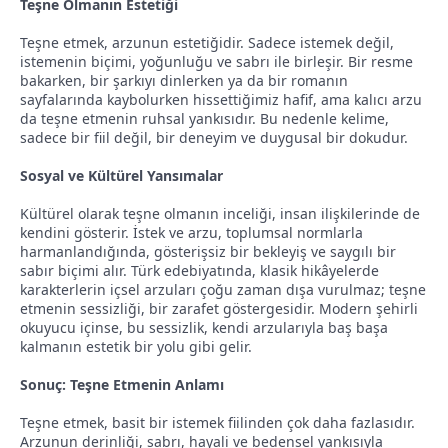
Teşne Olmanın Estetiği
Teşne etmek, arzunun estetiğidir. Sadece istemek değil,
istemenin biçimi, yoğunluğu ve sabrı ile birleşir. Bir resme
bakarken, bir şarkıyı dinlerken ya da bir romanın
sayfalarında kaybolurken hissettiğimiz hafif, ama kalıcı arzu
da teşne etmenin ruhsal yankısıdır. Bu nedenle kelime,
sadece bir fiil değil, bir deneyim ve duygusal bir dokudur.
Sosyal ve Kültürel Yansımalar
Kültürel olarak teşne olmanın inceliği, insan ilişkilerinde de
kendini gösterir. İstek ve arzu, toplumsal normlarla
harmanlandığında, gösterişsiz bir bekleyiş ve saygılı bir
sabır biçimi alır. Türk edebiyatında, klasik hikâyelerde
karakterlerin içsel arzuları çoğu zaman dışa vurulmaz; teşne
etmenin sessizliği, bir zarafet göstergesidir. Modern şehirli
okuyucu içinse, bu sessizlik, kendi arzularıyla baş başa
kalmanın estetik bir yolu gibi gelir.
Sonuç: Teşne Etmenin Anlamı
Teşne etmek, basit bir istemek fiilinden çok daha fazlasıdır.
Arzunun derinliği, sabrı, hayali ve bedensel yankısıyla