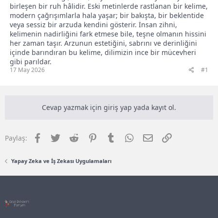
birleşen bir ruh hâlidir. Eski metinlerde rastlanan bir kelime,
modern çağrışımlarla hala yaşar; bir bakışta, bir beklentide
veya sessiz bir arzuda kendini gösterir. İnsan zihni,
kelimenin nadirliğini fark etmese bile, teşne olmanın hissini
her zaman taşır. Arzunun estetiğini, sabrını ve derinliğini
içinde barındıran bu kelime, dilimizin ince bir mücevheri
gibi parıldar.
17 May 2026
#1
Cevap yazmak için giriş yap yada kayıt ol.
Facebook
Twitter
Reddit
Pinterest
Tumblr
WhatsApp
E-posta
Link
Paylaş:
Yapay Zeka ve İş Zekası Uygulamaları