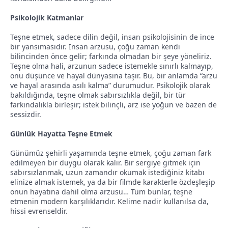
Psikolojik Katmanlar
Teşne etmek, sadece dilin değil, insan psikolojisinin de ince
bir yansımasıdır. İnsan arzusu, çoğu zaman kendi
bilincinden önce gelir; farkında olmadan bir şeye yöneliriz.
Teşne olma hali, arzunun sadece istemekle sınırlı kalmayıp,
onu düşünce ve hayal dünyasına taşır. Bu, bir anlamda “arzu
ve hayal arasında asılı kalma” durumudur. Psikolojik olarak
bakıldığında, teşne olmak sabırsızlıkla değil, bir tür
farkındalıkla birleşir; istek bilinçli, arz ise yoğun ve bazen de
sessizdir.
Günlük Hayatta Teşne Etmek
Günümüz şehirli yaşamında teşne etmek, çoğu zaman fark
edilmeyen bir duygu olarak kalır. Bir sergiye gitmek için
sabırsızlanmak, uzun zamandır okumak istediğiniz kitabı
elinize almak istemek, ya da bir filmde karakterle özdeşleşip
onun hayatına dahil olma arzusu… Tüm bunlar, teşne
etmenin modern karşılıklarıdır. Kelime nadir kullanılsa da,
hissi evrenseldir.