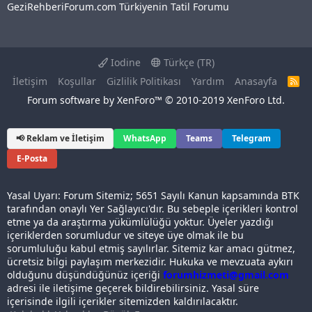
GeziRehberiForum.com Türkiyenin Tatil Forumu
Iodine
Türkçe (TR)
İletişim
Koşullar
Gizlilik Politikası
Yardım
Anasayfa
R
S
Forum software by XenForo™
© 2010-2019 XenForo Ltd.
S
📢 Reklam ve İletişim
WhatsApp
Teams
Telegram
E-Posta
Yasal Uyarı: Forum Sitemiz; 5651 Sayılı Kanun kapsamında BTK
tarafından onaylı Yer Sağlayıcı'dır. Bu sebeple içerikleri kontrol
etme ya da araştırma yükümlülüğü yoktur. Üyeler yazdığı
içeriklerden sorumludur ve siteye üye olmak ile bu
sorumluluğu kabul etmiş sayılırlar. Sitemiz kar amacı gütmez,
ücretsiz bilgi paylaşım merkezidir. Hukuka ve mevzuata aykırı
olduğunu düşündüğünüz içeriği
forumhizmeti@gmail.com
adresi ile iletişime geçerek bildirebilirsiniz. Yasal süre
içerisinde ilgili içerikler sitemizden kaldırılacaktır.