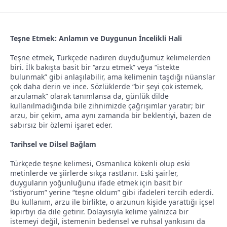
l
t
a
a
Teşne Etmek: Anlamın ve Duygunun İncelikli Hali
t
r
a
i
Teşne etmek, Türkçede nadiren duyduğumuz kelimelerden
n
h
biri. İlk bakışta basit bir “arzu etmek” veya “istekte
bulunmak” gibi anlaşılabilir, ama kelimenin taşdığı nüanslar
i
çok daha derin ve ince. Sözlüklerde “bir şeyi çok istemek,
arzulamak” olarak tanımlansa da, günlük dilde
kullanılmadığında bile zihnimizde çağrışımlar yaratır; bir
arzu, bir çekim, ama aynı zamanda bir beklentiyi, bazen de
sabırsız bir özlemi işaret eder.
Tarihsel ve Dilsel Bağlam
Türkçede teşne kelimesi, Osmanlıca kökenli olup eski
metinlerde ve şiirlerde sıkça rastlanır. Eski şairler,
duyguların yoğunluğunu ifade etmek için basit bir
“istiyorum” yerine “teşne oldum” gibi ifadeleri tercih ederdi.
Bu kullanım, arzu ile birlikte, o arzunun kişide yarattığı içsel
kıpırtıyı da dile getirir. Dolayısıyla kelime yalnızca bir
istemeyi değil, istemenin bedensel ve ruhsal yankısını da