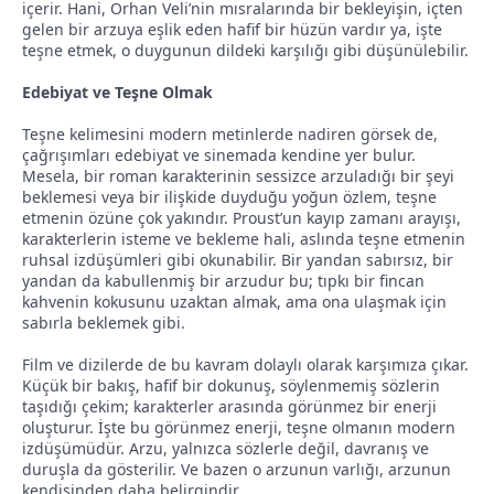
içerir. Hani, Orhan Veli’nin mısralarında bir bekleyişin, içten
gelen bir arzuya eşlik eden hafif bir hüzün vardır ya, işte
teşne etmek, o duygunun dildeki karşılığı gibi düşünülebilir.
Edebiyat ve Teşne Olmak
Teşne kelimesini modern metinlerde nadiren görsek de,
çağrışımları edebiyat ve sinemada kendine yer bulur.
Mesela, bir roman karakterinin sessizce arzuladığı bir şeyi
beklemesi veya bir ilişkide duyduğu yoğun özlem, teşne
etmenin özüne çok yakındır. Proust’un kayıp zamanı arayışı,
karakterlerin isteme ve bekleme hali, aslında teşne etmenin
ruhsal izdüşümleri gibi okunabilir. Bir yandan sabırsız, bir
yandan da kabullenmiş bir arzudur bu; tıpkı bir fincan
kahvenin kokusunu uzaktan almak, ama ona ulaşmak için
sabırla beklemek gibi.
Film ve dizilerde de bu kavram dolaylı olarak karşımıza çıkar.
Küçük bir bakış, hafif bir dokunuş, söylenmemiş sözlerin
taşıdığı çekim; karakterler arasında görünmez bir enerji
oluşturur. İşte bu görünmez enerji, teşne olmanın modern
izdüşümüdür. Arzu, yalnızca sözlerle değil, davranış ve
duruşla da gösterilir. Ve bazen o arzunun varlığı, arzunun
kendisinden daha belirgindir.