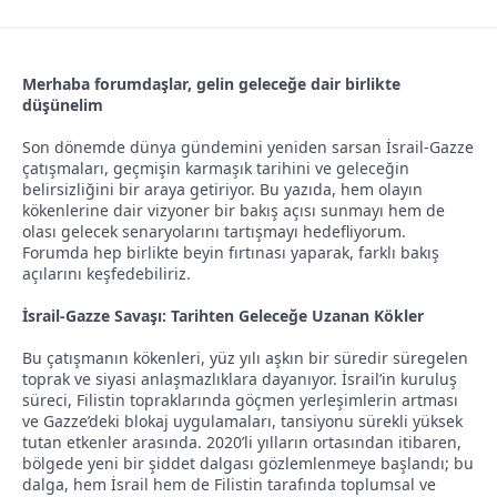
l
t
a
a
Merhaba forumdaşlar, gelin geleceğe dair birlikte
t
r
düşünelim
a
i
n
h
Son dönemde dünya gündemini yeniden sarsan İsrail-Gazze
çatışmaları, geçmişin karmaşık tarihini ve geleceğin
i
belirsizliğini bir araya getiriyor. Bu yazıda, hem olayın
kökenlerine dair vizyoner bir bakış açısı sunmayı hem de
olası gelecek senaryolarını tartışmayı hedefliyorum.
Forumda hep birlikte beyin fırtınası yaparak, farklı bakış
açılarını keşfedebiliriz.
İsrail-Gazze Savaşı: Tarihten Geleceğe Uzanan Kökler
Bu çatışmanın kökenleri, yüz yılı aşkın bir süredir süregelen
toprak ve siyasi anlaşmazlıklara dayanıyor. İsrail’in kuruluş
süreci, Filistin topraklarında göçmen yerleşimlerin artması
ve Gazze’deki blokaj uygulamaları, tansiyonu sürekli yüksek
tutan etkenler arasında. 2020’li yılların ortasından itibaren,
bölgede yeni bir şiddet dalgası gözlemlenmeye başlandı; bu
dalga, hem İsrail hem de Filistin tarafında toplumsal ve