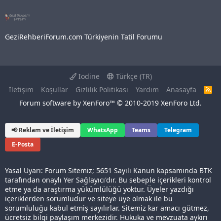
GeziRehberiForum.com Türkiyenin Tatil Forumu
Iodine
Türkçe (TR)
İletişim
Koşullar
Gizlilik Politikası
Yardım
Anasayfa
R
S
Forum software by XenForo™
© 2010-2019 XenForo Ltd.
S
📢 Reklam ve İletişim
WhatsApp
Teams
Telegram
E-Posta
Yasal Uyarı: Forum Sitemiz; 5651 Sayılı Kanun kapsamında BTK
tarafından onaylı Yer Sağlayıcı'dır. Bu sebeple içerikleri kontrol
etme ya da araştırma yükümlülüğü yoktur. Üyeler yazdığı
içeriklerden sorumludur ve siteye üye olmak ile bu
sorumluluğu kabul etmiş sayılırlar. Sitemiz kar amacı gütmez,
ücretsiz bilgi paylaşım merkezidir. Hukuka ve mevzuata aykırı