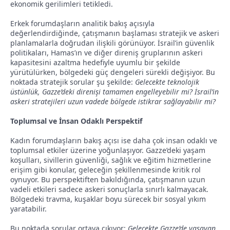
ekonomik gerilimleri tetikledi.
Erkek forumdaşların analitik bakış açısıyla
değerlendirdiğinde, çatışmanın başlaması stratejik ve askeri
planlamalarla doğrudan ilişkili görünüyor. İsrail’in güvenlik
politikaları, Hamas’ın ve diğer direniş gruplarının askeri
kapasitesini azaltma hedefiyle uyumlu bir şekilde
yürütülürken, bölgedeki güç dengeleri sürekli değişiyor. Bu
noktada stratejik sorular şu şekilde:
Gelecekte teknolojik
üstünlük, Gazze’deki direnişi tamamen engelleyebilir mi? İsrail’in
askeri stratejileri uzun vadede bölgede istikrar sağlayabilir mi?
Toplumsal ve İnsan Odaklı Perspektif
Kadın forumdaşların bakış açısı ise daha çok insan odaklı ve
toplumsal etkiler üzerine yoğunlaşıyor. Gazze’deki yaşam
koşulları, sivillerin güvenliği, sağlık ve eğitim hizmetlerine
erişim gibi konular, geleceğin şekillenmesinde kritik rol
oynuyor. Bu perspektiften bakıldığında, çatışmanın uzun
vadeli etkileri sadece askeri sonuçlarla sınırlı kalmayacak.
Bölgedeki travma, kuşaklar boyu sürecek bir sosyal yıkım
yaratabilir.
Bu noktada sorular ortaya çıkıyor:
Gelecekte Gazze’de yaşayan