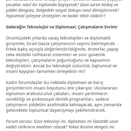
çocuklar nasıl bir toplumda büyüyecek? Uzun süren blokaj ve
şiddet döngüsü, bölgedeki sosyal dokuyu nasıl dönüştürecek?
Toplumsal iyileşme stratejileri ne kadar etkili olabilir?
Geleceğin Teknolojisi ve Diplomasi: Çatışmaların Evrimi
Önümüzdeki yıllarda savaş teknolojileri ve diplomatik
girişimler, İsrail-Gazze çatışmasının seyrini belirleyecek.
Erkek bakış açısıyla değerlendirildiğinde, drone’lar, yapay
zeka destekli istihbarat sistemleri ve sınır güvenlik
teknolojileri, çatışmaların yoğunluğunu ve kapsamını
değiştirebilir. Ancak bu teknolojik üstünlük, toplumsal ve
insani kayıpları tamamen önleyebilir mi?
Kadın forumdaşlar bu noktada diplomasi ve barış
girişimlerinin insani boyutunu öne çıkarıyor. Uluslararası
toplumun arabuluculuk çabaları, insani yardımların
sürekliliği ve psikososyal destek programları, sadece
çatışmanın şiddetini azaltmakla kalmayacak, aynı zamanda
gelecekteki toplumsal dayanışmayı şekillendirecek.
Forum sorusu: Sizce teknoloji mi, diplomasi mi Gazze’de uzun
vadeli istikrarın anahtarı olacak? Yoksa ikisinin dengesi mi