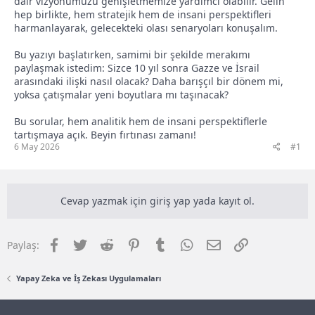
dair vizyonumuzu genişletmemize yardımcı olabilir. Gelin
hep birlikte, hem stratejik hem de insani perspektifleri
harmanlayarak, gelecekteki olası senaryoları konuşalım.
Bu yazıyı başlatırken, samimi bir şekilde merakımı
paylaşmak istedim: Sizce 10 yıl sonra Gazze ve İsrail
arasındaki ilişki nasıl olacak? Daha barışçıl bir dönem mi,
yoksa çatışmalar yeni boyutlara mı taşınacak?
Bu sorular, hem analitik hem de insani perspektiflerle
tartışmaya açık. Beyin fırtınası zamanı!
6 May 2026
#1
Cevap yazmak için giriş yap yada kayıt ol.
Facebook
Twitter
Reddit
Pinterest
Tumblr
WhatsApp
E-posta
Link
Paylaş:
Yapay Zeka ve İş Zekası Uygulamaları