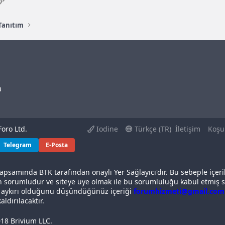
 Tanıtım
u
oro Ltd.
Iodine
Türkçe (TR)
İletişim
Koşu
Telegram
E-Posta
apsamında BTK tarafından onaylı Yer Sağlayıcı'dır. Bu sebeple içeri
n sorumludur ve siteye üye olmak ile bu sorumluluğu kabul etmiş sa
a aykırı olduğunu düşündüğünüz içeriği
forumhizmeti@gmail.com
aldırılacaktır.
18 Brivium LLC.