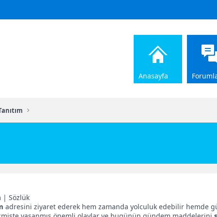
Anasayfa
Foruml
 Tanıtım
m | Sözlük
m
adresini ziyaret ederek hem zamanda yolculuk edebilir hemde gü
Geçmişte yaşanmış önemli olaylar ve bugünün gündem maddelerini