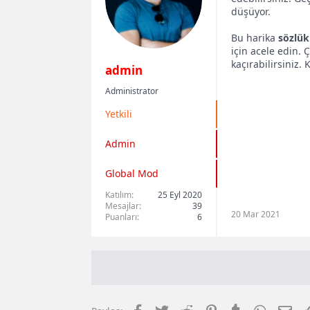
düşüyor.
b
g
a
ı
Bu harika
sözlük
ş
ç
için acele edin. 
kaçırabilirsiniz. 
l
t
admin
a
a
Administrator
t
r
Yetkili
a
i
n
h
Admin
i
Global Mod
Katılım
25 Eyl 2020
Mesajlar
39
20 Mar 2021
Puanları
6
Facebook
Twitter
Reddit
Pinterest
Tumblr
WhatsAp
E-p