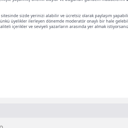
sitesinde sizde yerinizi alabilir ve ücretsiz olarak paylaşım yapabil
Çünkü üyelikler ilerleyen dönemde moderatör onaylı bir hale gelebil
Kaliteli içerikler ve seviyeli yazarların arasında yer almak istiyorsan
p
osta
Link