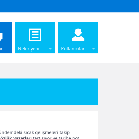
ar
Neler yeni
Kullanıcılar
ndemdeki sıcak gelişmeleri takip
sözlük yazarları
tartışıyor ve tarihe not