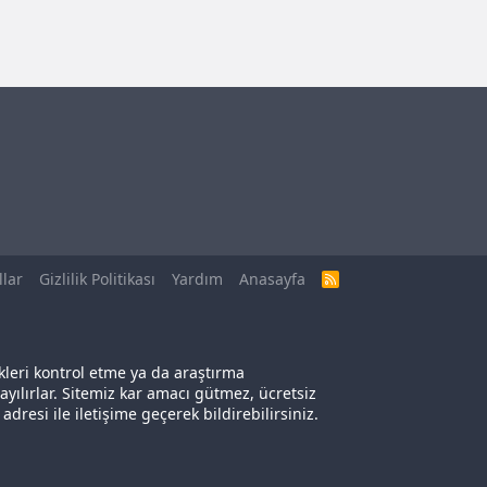
llar
Gizlilik Politikası
Yardım
Anasayfa
R
S
S
kleri kontrol etme ya da araştırma
yılırlar. Sitemiz kar amacı gütmez, ücretsiz
adresi ile iletişime geçerek bildirebilirsiniz.