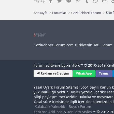
Paylaş:
Anasayfa
Forumlar
Gezi Rehberi Forum
Site
GeziRehberiForum.com Türkiyenin Tatil Forum
Forum software by XenForo™
© 2010-2019 XenF
📢 Reklam ve İletişim
WhatsApp
Teams
Yasal Uyarı: Forum Sitemiz; 5651 Sayılı Kanun k
yükümlülüğü yoktur. Üyeler yazdığı içeriklerde
bilgi paylaşım merkezidir. Hukuka ve mevzuat
Yasal süre içerisinde ilgili içerikler sitemizden k
Kalabalık Yalnızlık
Büyük Forum
XenForo Add-ons
&
XenForo Styles
™ © 2012-20