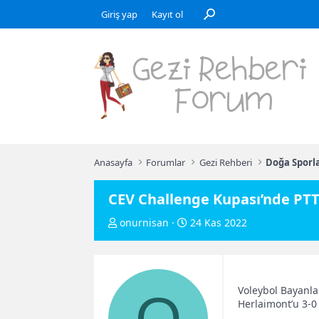
Giriş yap
Kayıt ol
Anasayfa
Forumlar
Gezi Rehberi
Doğa Sporla
CEV Challenge Kupası’nde PTT,
K
B
onurnisan
24 Kas 2022
o
a
n
ş
u
l
Voleybol Bayanla
y
a
Herlaimont’u 3-0
u
n