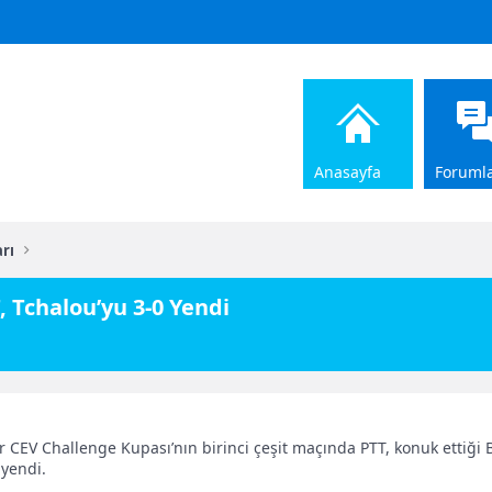
Anasayfa
Foruml
rı
 Tchalou’yu 3-0 Yendi
r CEV Challenge Kupası’nın birinci çeşit maçında PTT, konuk ettiği 
 yendi.