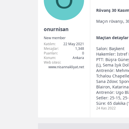
O
b
g
Rövanş 30 Kasım
a
ı
ş
ç
Maçın rövanşı, 3
l
t
onurnisan
a
a
Maçtan detaylar
New member
t
r
Katılım
22 May 2021
Salon: Başkent
Mesajlar
1,348
a
i
Puanları
0
Hakemler: Istref 
Konum
n
Ankara
h
PTT: Büşra Güneş
Web sitesi
(L), Sema Işık Do
i
www.nisannakliyat.net
Antrenör: Mehmet
Tchalou Chapelle
Sana Zdovc Spore
Blairon, Katarina
Antrenör: Ugo Bl
Setler: 25-15, 25
Süre: 65 dakika (
24 Kas 2022