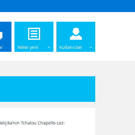
ar
Neler yeni
Kullanıcılar
Belçika’nın Tchalou Chapelle-Lez-