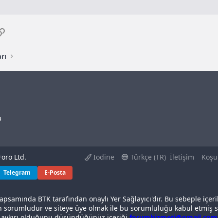
p
osta
Link
rı
u
oro Ltd.
Iodine
Türkçe (TR)
İletişim
Koşu
Telegram
E-Posta
apsamında BTK tarafından onaylı Yer Sağlayıcı'dır. Bu sebeple içeri
n sorumludur ve siteye üye olmak ile bu sorumluluğu kabul etmiş sa
a aykırı olduğunu düşündüğünüz içeriği
forumhizmeti@gmail.com