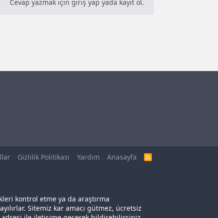
Cevap yazmak için giriş yap yada kayıt ol.
llar
Gizlilik Politikası
Yardım
Anasayfa
R
S
S
kleri kontrol etme ya da araştırma
yılırlar. Sitemiz kar amacı gütmez, ücretsiz
adresi ile iletişime geçerek bildirebilirsiniz.