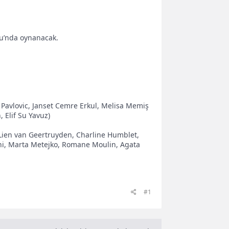
nu’nda oynanacak.
 Pavlovic, Janset Cemre Erkul, Melisa Memiş
 Elif Su Yavuz)
 Lien van Geertruyden, Charline Humblet,
cchi, Marta Metejko, Romane Moulin, Agata
#1