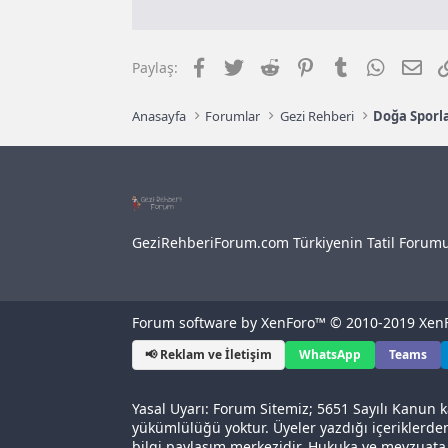
Facebook
Twitter
Reddit
Pinterest
Tumblr
WhatsAp
E-p
Paylaş:
Anasayfa
Forumlar
Gezi Rehberi
Doğa Sporla
GeziRehberiForum.com Türkiyenin Tatil Forum
Forum software by XenForo™
© 2010-2019 XenF
📢 Reklam ve İletişim
WhatsApp
Teams
Yasal Uyarı: Forum Sitemiz; 5651 Sayılı Kanun k
yükümlülüğü yoktur. Üyeler yazdığı içeriklerde
bilgi paylaşım merkezidir. Hukuka ve mevzuat