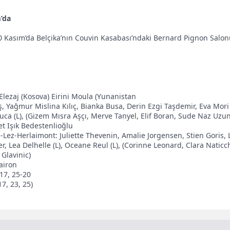
’da
0 Kasım’da Belçika’nın Couvin Kasabası’ndaki Bernard Pignon Salo
Elezaj (Kosova) Eirini Moula (Yunanistan
, Yağmur Mislina Kılıç, Bianka Busa, Derin Ezgi Taşdemir, Eva Mori
luca (L), (Gizem Mısra Aşçı, Merve Tanyel, Elif Boran, Sude Naz Uzun,
 Işık Bedestenlioğlu
-Lez-Herlaimont: Juliette Thevenin, Amalie Jorgensen, Stien Goris,
r, Lea Delhelle (L), Oceane Reul (L), (Corinne Leonard, Clara Nati
 Glavinic)
airon
-17, 25-20
17, 23, 25)