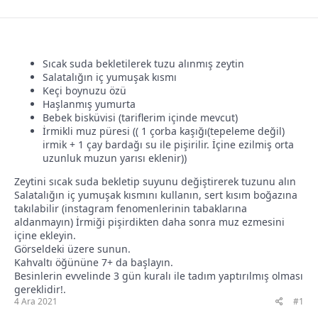
l
t
a
a
t
r
Sıcak suda bekletilerek tuzu alınmış zeytin
a
i
Salatalığın iç yumuşak kısmı
Keçi boynuzu özü
n
h
Haşlanmış yumurta
i
Bebek bisküvisi (tariflerim içinde mevcut)
İrmikli muz püresi (( 1 çorba kaşığı(tepeleme değil)
irmik + 1 çay bardağı su ile pişirilir. İçine ezilmiş orta
uzunluk muzun yarısı eklenir))
Zeytini sıcak suda bekletip suyunu değiştirerek tuzunu alın
Salatalığın iç yumuşak kısmını kullanın, sert kısım boğazına
takılabilir (instagram fenomenlerinin tabaklarına
aldanmayın) İrmiği pişirdikten daha sonra muz ezmesini
içine ekleyin.
Görseldeki üzere sunun.
Kahvaltı öğününe 7+ da başlayın.
Besinlerin evvelinde 3 gün kuralı ile tadım yaptırılmış olması
gereklidir!.
4 Ara 2021
#1