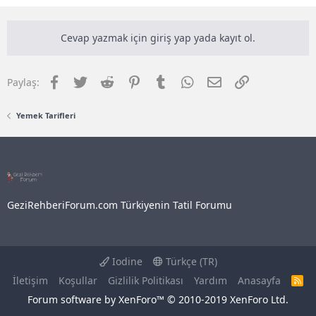
Cevap yazmak için giriş yap yada kayıt ol.
Facebook
Twitter
Reddit
Pinterest
Tumblr
WhatsApp
E-posta
Link
Paylaş:
Yemek Tarifleri
GeziRehberiForum.com Türkiyenin Tatil Forumu
Iodine
Türkçe (TR)
İletişim
Koşullar
Gizlilik Politikası
Yardım
Anasayfa
R
S
Forum software by XenForo™
© 2010-2019 XenForo Ltd.
S