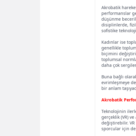
Akrobatik hareket
performanslar gen
düşünme becerile
disiplinlerde, fiz
sofistike teknolo
Kadınlar ise topl
genellikle toplum
biçimini değiştir
toplumsal normlar
daha çok sergilem
Buna bağlı olara
evrimleşmeye dev
bir anlam taşıya
Akrobatik Perfor
Teknolojinin iler
gerçeklik (VR) ve
değiştirebilir. 
sporcular için de