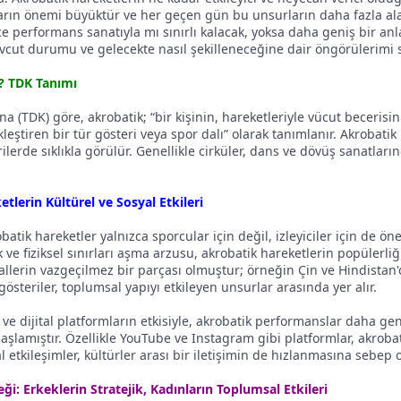
arın önemi büyüktür ve her geçen gün bu unsurların daha fazla alan
ce performans sanatıyla mı sınırlı kalacak, yoksa daha geniş bir an
cut durumu ve gelecekte nasıl şekilleneceğine dair öngörülerimi s
? TDK Tanımı
a (TDK) göre, akrobatik; “bir kişinin, hareketleriyle vücut becerisini 
leştiren bir tür gösteri veya spor dalı” olarak tanımlanır. Akrobatik 
ilerde sıklıkla görülür. Genellikle cirküler, dans ve dövüş sanatların
tlerin Kültürel ve Sosyal Etkileri
ik hareketler yalnızca sporcular için değil, izleyiciler için de öne
k ve fiziksel sınırları aşma arzusu, akrobatik hareketlerin popülerliğ
vallerin vazgeçilmez bir parçası olmuştur; örneğin Çin ve Hindistan
gösteriler, toplumsal yapıyı etkileyen unsurlar arasında yer alır.
e dijital platformların etkisiyle, akrobatik performanslar daha ge
aşlamıştır. Özellikle YouTube ve Instagram gibi platformlar, akrobatik 
tal etkileşimler, kültürler arası bir iletişimin de hızlanmasına sebep
ği: Erkeklerin Stratejik, Kadınların Toplumsal Etkileri