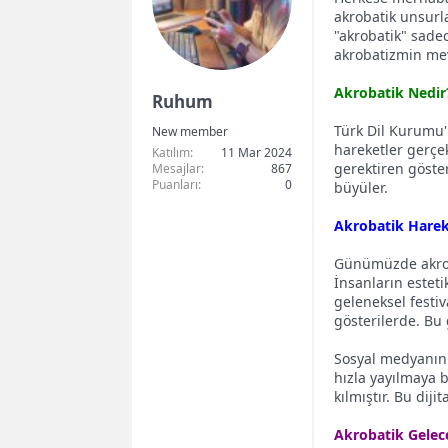
akrobatik unsurl
b
g
"akrobatik" sade
a
ı
akrobatizmin mev
ş
ç
Akrobatik Nedir
l
t
Ruhum
a
a
Türk Dil Kurumu'n
New member
t
r
hareketler gerçek
Katılım
11 Mar 2024
gerektiren göster
Mesajlar
867
a
i
Puanları
0
büyüler.
n
h
Akrobatik Hareke
i
Günümüzde akrobat
İnsanların esteti
geleneksel festi
gösterilerde. Bu 
Sosyal medyanın v
hızla yayılmaya b
kılmıştır. Bu diji
Akrobatik Gelece