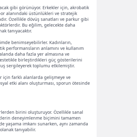
yacak gibi görünüyor. Erkekler için, akrobatik
por alanındaki üstünlükleri ve stratejik
r. Özellikle dövüş sanatları ve parkur gibi
 faktörlerdir. Bu eğilim, gelecekte daha
nak tanıyacaktır.
çimde benimseyebilirler. Kadınların,
batik performansların anlamını ve kullanım
 alanda daha fazla yer almasına ve
etikle birleştirdikleri güç gösterilerini
uş sergileyerek toplumu etkilemiştir.
 için farklı alanlarda gelişmeye ve
syal etki alanı oluşturması, sporun ötesinde
lerden birini oluşturuyor. Özellikle sanal
reketlerin deneyimlenme biçimini tamamen
ekilde yaşama imkanı sunarken, aynı zamanda
olanak tanıyabilir.