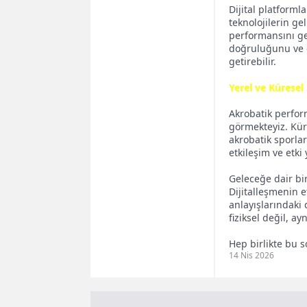
Dijital platforml
teknolojilerin gel
performansını gel
doğruluğunu ve gü
getirebilir.
Yerel ve Küresel
Akrobatik perfor
görmekteyiz. Küre
akrobatik sporlar
etkileşim ve etki
Geleceğe dair bir
Dijitalleşmenin e
anlayışlarındaki 
fiziksel değil, a
Hep birlikte bu s
14 Nis 2026