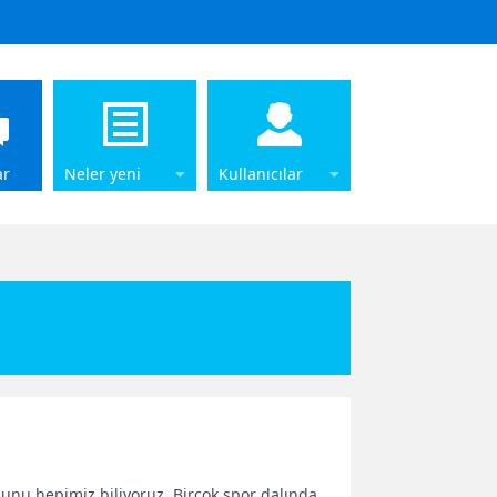
ar
Neler yeni
Kullanıcılar
ğunu hepimiz biliyoruz. Birçok spor dalında