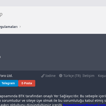
p
osta
Link
ygulamaları
u
oro Ltd.
Iodine
Türkçe (TR)
İletişim
Koşu
Telegram
E-Posta
apsamında BTK tarafından onaylı Yer Sağlayıcı'dır. Bu sebeple içeri
n sorumludur ve siteye üye olmak ile bu sorumluluğu kabul etmiş sa
a aykırı olduğunu düşündüğünüz içeriği
forumhizmeti@gmail.com