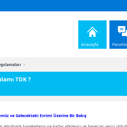
Anasayfa
Foruml
ygulamaları
nlamı TDK ?
müz ve Gelecekteki Evrimi Üzerine Bir Bakış
 Akrobatik hareketlerin ne kadar etkileyici ve heyecan verici oldu