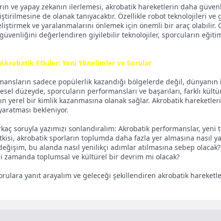
arın ve yapay zekanın ilerlemesi, akrobatik hareketlerin daha güven
iştirilmesine de olanak tanıyacaktır. Özellikle robot teknolojileri ve g
iştirmek ve yaralanmalarını önlemek için önemli bir araç olabilir. 
venliğini değerlendiren giyilebilir teknolojiler, sporcuların eğiti
 Akrobatik Etkiler: Yeni Yönelimler ve Sorular
mansların sadece popülerlik kazandığı bölgelerde değil, dünyanın h
sel düzeyde, sporcuların performansları ve başarıları, farklı kültür
ın yerel bir kimlik kazanmasına olanak sağlar. Akrobatik hareketleri
 yaratması bekleniyor.
kaç soruyla yazımızı sonlandıralım: Akrobatik performanslar, yeni tek
tkisi, akrobatik sporların toplumda daha fazla yer almasına nasıl 
değişim, bu alanda nasıl yenilikçi adımlar atılmasına sebep olacak
ynı zamanda toplumsal ve kültürel bir devrim mi olacak?
orulara yanıt arayalım ve geleceği şekillendiren akrobatik hareketle