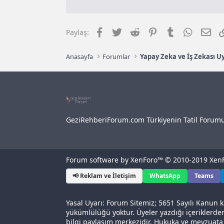
Facebook
Twitter
Reddit
Pinterest
Tumblr
WhatsAp
E-p
Paylaş:
Anasayfa
Forumlar
Yapay Zeka ve İş Zekası U
GeziRehberiForum.com Türkiyenin Tatil Forum
Forum software by XenForo™
© 2010-2019 XenF
📢 Reklam ve İletişim
WhatsApp
Teams
Yasal Uyarı: Forum Sitemiz; 5651 Sayılı Kanun k
yükümlülüğü yoktur. Üyeler yazdığı içeriklerde
bilgi paylaşım merkezidir. Hukuka ve mevzuat