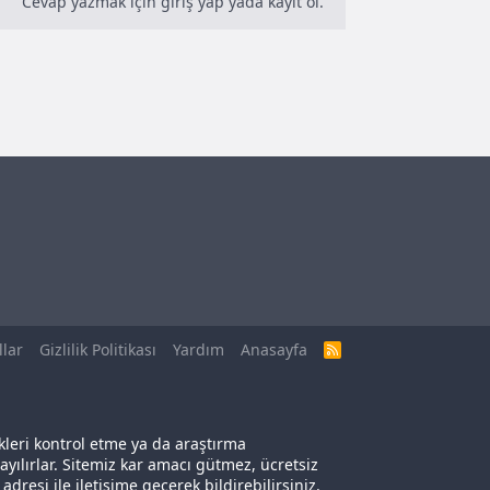
Cevap yazmak için giriş yap yada kayıt ol.
llar
Gizlilik Politikası
Yardım
Anasayfa
R
S
S
kleri kontrol etme ya da araştırma
yılırlar. Sitemiz kar amacı gütmez, ücretsiz
adresi ile iletişime geçerek bildirebilirsiniz.