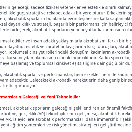
lerin geleceği, sadece fiziksel yetenekler ve estetikle sınırlı kalma
ellikle güç, strateji ve rekabet odaklı bir yere oturur. Erkeklerin s
ri, akrobatik sporların bu alanda evrimleşmesine katkı sağlamaktadı
iksel dayanıklılık ve strateji, başarılı bir performans için belirleyici
jilerle birleşerek, akrobatik sporların yeni boyutlar kazanmasına ola
umsal etkiler ve insan odaklı yaklaşımlarla akrobatizmi farklı bir bi
un dayattığı estetik ve zarafet anlayışlarına karşı duruşları, akro
iyor. Toplumsal cinsiyet rollerindeki dönüşüm, kadınların akrobatik
a karşı meydan okumasına olanak tanımaktadır. Kadın sporcular, est
eye başlamış ve toplumsal cinsiyet eşitsizliğine dair güçlü bir dur
k, akrobatik sporlar ve performanslar, hem erkekler hem de kadınlar
am edecektir. Gelecekteki akrobatik hareketlerin daha geniş bir so
cak gibi görünüyor.
mansların Geleceği ve Yeni Teknolojiler
lemesi, akrobatik sporların geleceğini şekillendiren en önemli faktör
 artırılmış gerçeklik (AR) teknolojilerinin gelişmesi, akrobatik ha
VR ve AR, izleyicilere akrobatik performansları daha immersif bir ş
 yeni eğitim yöntemleri ve risk yönetimi stratejileri geliştirilmesine 