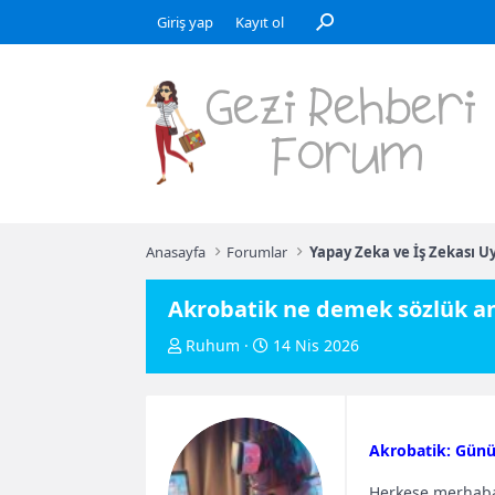
Giriş yap
Kayıt ol
Anasayfa
Forumlar
Yapay Zeka ve İş Zekası U
Akrobatik ne demek sözlük a
K
B
Ruhum
14 Nis 2026
o
a
n
ş
u
l
Akrobatik: Günü
y
a
u
n
Herkese merhaba!