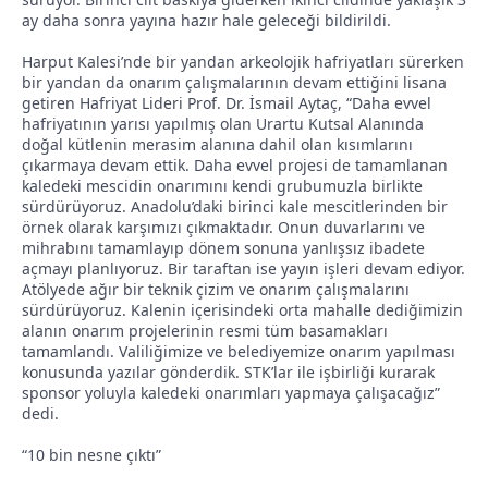
ay daha sonra yayına hazır hale geleceği bildirildi.
Harput Kalesi’nde bir yandan arkeolojik hafriyatları sürerken
bir yandan da onarım çalışmalarının devam ettiğini lisana
getiren Hafriyat Lideri Prof. Dr. İsmail Aytaç, “Daha evvel
hafriyatının yarısı yapılmış olan Urartu Kutsal Alanında
doğal kütlenin merasim alanına dahil olan kısımlarını
çıkarmaya devam ettik. Daha evvel projesi de tamamlanan
kaledeki mescidin onarımını kendi grubumuzla birlikte
sürdürüyoruz. Anadolu’daki birinci kale mescitlerinden bir
örnek olarak karşımızı çıkmaktadır. Onun duvarlarını ve
mihrabını tamamlayıp dönem sonuna yanlışsız ibadete
açmayı planlıyoruz. Bir taraftan ise yayın işleri devam ediyor.
Atölyede ağır bir teknik çizim ve onarım çalışmalarını
sürdürüyoruz. Kalenin içerisindeki orta mahalle dediğimizin
alanın onarım projelerinin resmi tüm basamakları
tamamlandı. Valiliğimize ve belediyemize onarım yapılması
konusunda yazılar gönderdik. STK’lar ile işbirliği kurarak
sponsor yoluyla kaledeki onarımları yapmaya çalışacağız”
dedi.
“10 bin nesne çıktı”