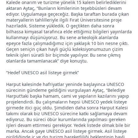
Kalede onarım ve turizme yönelik 15 kalem belirlediklerini
aktaran Aytaç, “Bunların kimilerinin teşebbüsleri devam
ediyor. Uygulamaya geçeceğiz. Başka taraftan burada çıkan
materyallerin tahlilleriyle ilgili Fırat Üniversitesine proje
hazırladık. Sisteme yükledik. O geçtikten daha sonra
bilhassa kimyasal tarafınca elde ettiğimiz bilgileri yayınlarda
kullanmayı düşünüyoruz. Bu sene arkeolojik alanlarda
epeyce fazla çalışmadığımız için yaklaşık 10 bin nesne çıktı.
Geçen seniçin çıkan hayli güçlü koleksiyonumuzun çizim
teknik işleri süratli bir biçimde yapılıyor. Bu sene çıkmış
olanlarda tamamlanacak” diye konuştu.
“Hedef UNESCO asil listeye girmek”
Harput kalesinde hafriyatlar yeninde başlayınca UNESCO
sürecinin gündeme geldiğini vurgulayan Aytaç, “Belediye
Harput’taki başka hamam, cami ve yapıların kazılarını yapıp
projelendirdi. Bu çalışmaların hepsi UNESCO yedek listeye
girmede itici güç oldu. Şimdiden daha sonra Harput Kalesi
takımı olarak biz UNESCO sürecine katkı sağlamaya devam
ediyoruz. Bu süreci öbür kurumlarında yapılması gereken
işleri devam ettirmesi gerekiyor. Yedek listede olmak bile bir
marka. Ancak gaye UNESCO asil listeye girmek. Asil listeye
girildiğinde iç ve dış turizm hareketliliği beklentinin hayli