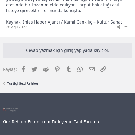
ötesinde bir kazanım elde ediliyor. Harput hak ettiği asil
listeye girecektir” formunda konuştu.
Kaynak: İhlas Haber Ajansı / Kamil Cankılıç – Kültür Sanat
28 Ağu 2022
#1
Cevap yazmak için giriş yap yada kayıt ol.
Facebook
Twitter
Reddit
Pinterest
Tumblr
WhatsApp
E-posta
Link
Paylaş:
Yurtiçi Gezi Rehberi
GeziRehberiForum.com Türkiyenin Tatil Forumu