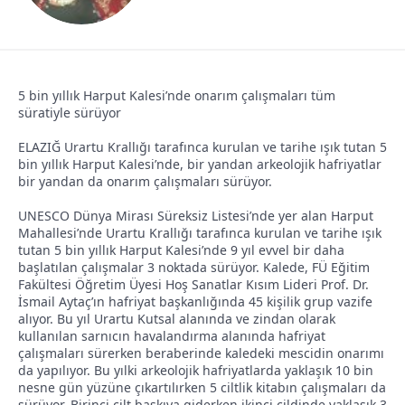
a
ı
ş
ç
l
t
a
a
5 bin yıllık Harput Kalesi’nde onarım çalışmaları tüm
t
r
süratiyle sürüyor
a
i
n
h
ELAZIĞ Urartu Krallığı tarafınca kurulan ve tarihe ışık tutan 5
bin yıllık Harput Kalesi’nde, bir yandan arkeolojik hafriyatlar
i
bir yandan da onarım çalışmaları sürüyor.
UNESCO Dünya Mirası Süreksiz Listesi’nde yer alan Harput
Mahallesi’nde Urartu Krallığı tarafınca kurulan ve tarihe ışık
tutan 5 bin yıllık Harput Kalesi’nde 9 yıl evvel bir daha
başlatılan çalışmalar 3 noktada sürüyor. Kalede, FÜ Eğitim
Fakültesi Öğretim Üyesi Hoş Sanatlar Kısım Lideri Prof. Dr.
İsmail Aytaç’ın hafriyat başkanlığında 45 kişilik grup vazife
alıyor. Bu yıl Urartu Kutsal alanında ve zindan olarak
kullanılan sarnıcın havalandırma alanında hafriyat
çalışmaları sürerken beraberinde kaledeki mescidin onarımı
da yapılıyor. Bu yılki arkeolojik hafriyatlarda yaklaşık 10 bin
nesne gün yüzüne çıkartılırken 5 ciltlik kitabın çalışmaları da
sürüyor. Birinci cilt baskıya giderken ikinci cildinde yaklaşık 3