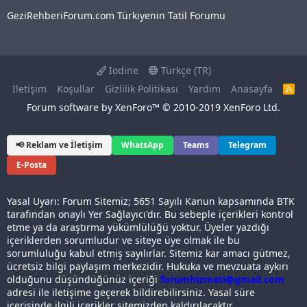
GeziRehberiForum.com Türkiyenin Tatil Forumu
Iodine
Türkçe (TR)
İletişim
Koşullar
Gizlilik Politikası
Yardım
Anasayfa
R
S
Forum software by XenForo™
© 2010-2019 XenForo Ltd.
S
📢 Reklam ve İletişim
WhatsApp
Teams
Telegram
E-Posta
Yasal Uyarı: Forum Sitemiz; 5651 Sayılı Kanun kapsamında BTK
tarafından onaylı Yer Sağlayıcı'dır. Bu sebeple içerikleri kontrol
etme ya da araştırma yükümlülüğü yoktur. Üyeler yazdığı
içeriklerden sorumludur ve siteye üye olmak ile bu
sorumluluğu kabul etmiş sayılırlar. Sitemiz kar amacı gütmez,
ücretsiz bilgi paylaşım merkezidir. Hukuka ve mevzuata aykırı
olduğunu düşündüğünüz içeriği
forumhizmeti@gmail.com
adresi ile iletişime geçerek bildirebilirsiniz. Yasal süre
içerisinde ilgili içerikler sitemizden kaldırılacaktır.