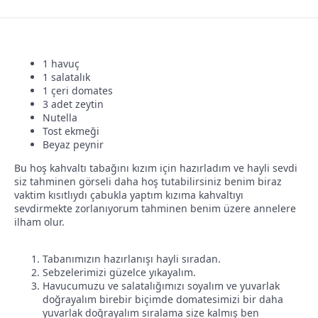
l
t
a
a
t
r
1 havuç
a
i
1 salatalık
1 çeri domates
n
h
3 adet zeytin
i
Nutella
Tost ekmeği
Beyaz peynir
Bu hoş kahvaltı tabağını kızım için hazırladım ve hayli sevdi
siz tahminen görseli daha hoş tutabilirsiniz benim biraz
vaktim kısıtlıydı çabukla yaptım kızıma kahvaltıyı
sevdirmekte zorlanıyorum tahminen benim üzere annelere
ilham olur.
Tabanımızın hazırlanışı hayli sıradan.
Sebzelerimizi güzelce yıkayalım.
Havucumuzu ve salatalığımızı soyalım ve yuvarlak
doğrayalım birebir biçimde domatesimizi bir daha
yuvarlak doğrayalım sıralama size kalmış ben