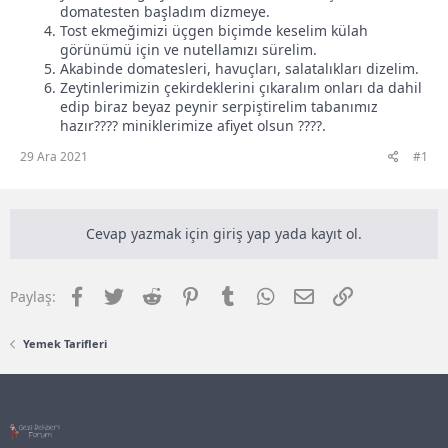
domatesten başladım dizmeye.
Tost ekmeğimizi üçgen biçimde keselim külah
görünümü için ve nutellamızı sürelim.
Akabinde domatesleri, havuçları, salatalıkları dizelim.
Zeytinlerimizin çekirdeklerini çıkaralım onları da dahil
edip biraz beyaz peynir serpiştirelim tabanımız
hazır???? miniklerimize afiyet olsun ????.
29 Ara 2021
#1
Cevap yazmak için giriş yap yada kayıt ol.
Facebook
Twitter
Reddit
Pinterest
Tumblr
WhatsApp
E-posta
Link
Paylaş:
Yemek Tarifleri