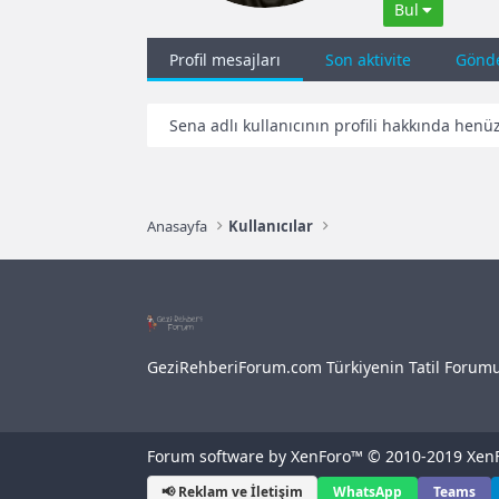
Bul
Profil mesajları
Son aktivite
Gönde
Sena adlı kullanıcının profili hakkında henü
Anasayfa
Kullanıcılar
GeziRehberiForum.com Türkiyenin Tatil Forum
Forum software by XenForo™
© 2010-2019 XenF
📢 Reklam ve İletişim
WhatsApp
Teams