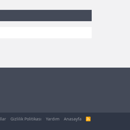
llar
Gizlilik Politikası
Yardım
Anasayfa
R
S
S