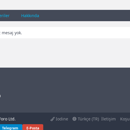
riler
Hakkında
z mesaj yok.
u
oro Ltd.
Iodine
Türkçe (TR)
İletişim
Koşu
Telegram
E-Posta