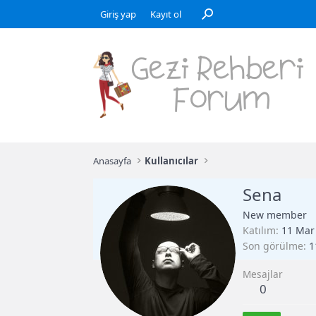
Giriş yap
Kayıt ol
Anasayfa
Kullanıcılar
Sena
New member
Katılım
11 Mar
Son görülme
1
Mesajlar
0