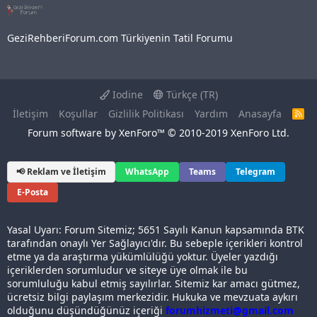
GeziRehberiForum.com Türkiyenin Tatil Forumu
Iodine
Türkçe (TR)
İletişim
Koşullar
Gizlilik Politikası
Yardım
Anasayfa
R
S
Forum software by XenForo™
© 2010-2019 XenForo Ltd.
S
📢 Reklam ve İletişim
WhatsApp
Teams
Telegram
E-Posta
Yasal Uyarı: Forum Sitemiz; 5651 Sayılı Kanun kapsamında BTK
tarafından onaylı Yer Sağlayıcı'dır. Bu sebeple içerikleri kontrol
etme ya da araştırma yükümlülüğü yoktur. Üyeler yazdığı
içeriklerden sorumludur ve siteye üye olmak ile bu
sorumluluğu kabul etmiş sayılırlar. Sitemiz kar amacı gütmez,
ücretsiz bilgi paylaşım merkezidir. Hukuka ve mevzuata aykırı
olduğunu düşündüğünüz içeriği
forumhizmeti@gmail.com