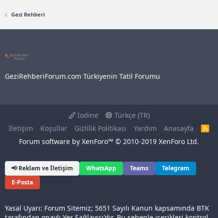
Gezi Rehberi
GeziRehberiForum.com Türkiyenin Tatil Forumu
Iodine
Türkçe (TR)
İletişim
Koşullar
Gizlilik Politikası
Yardım
Anasayfa
R
S
Forum software by XenForo™
© 2010-2019 XenForo Ltd.
S
📢 Reklam ve İletişim
WhatsApp
Teams
Telegram
E-Posta
Yasal Uyarı: Forum Sitemiz; 5651 Sayılı Kanun kapsamında BTK
tarafından onaylı Yer Sağlayıcı'dır. Bu sebeple içerikleri kontrol