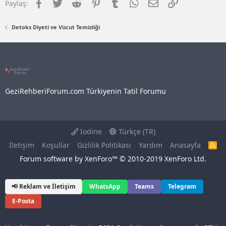
Facebook
Twitter
Reddit
Pinterest
Tumblr
WhatsApp
E-posta
Link
Paylaş:
Detoks Diyeti ve Vücut Temizliği
GeziRehberiForum.com Türkiyenin Tatil Forumu
Iodine
Türkçe (TR)
İletişim
Koşullar
Gizlilik Politikası
Yardım
Anasayfa
R
S
Forum software by XenForo™
© 2010-2019 XenForo Ltd.
S
📢 Reklam ve İletişim
WhatsApp
Teams
Telegram
E-Posta