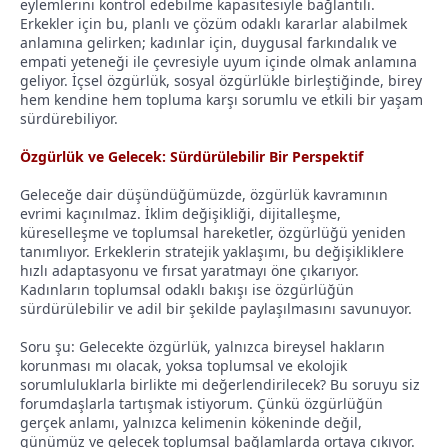
eylemlerini kontrol edebilme kapasitesiyle bağlantılı.
Erkekler için bu, planlı ve çözüm odaklı kararlar alabilmek
anlamına gelirken; kadınlar için, duygusal farkındalık ve
empati yeteneği ile çevresiyle uyum içinde olmak anlamına
geliyor. İçsel özgürlük, sosyal özgürlükle birleştiğinde, birey
hem kendine hem topluma karşı sorumlu ve etkili bir yaşam
sürdürebiliyor.
Özgürlük ve Gelecek: Sürdürülebilir Bir Perspektif
Geleceğe dair düşündüğümüzde, özgürlük kavramının
evrimi kaçınılmaz. İklim değişikliği, dijitalleşme,
küreselleşme ve toplumsal hareketler, özgürlüğü yeniden
tanımlıyor. Erkeklerin stratejik yaklaşımı, bu değişikliklere
hızlı adaptasyonu ve fırsat yaratmayı öne çıkarıyor.
Kadınların toplumsal odaklı bakışı ise özgürlüğün
sürdürülebilir ve adil bir şekilde paylaşılmasını savunuyor.
Soru şu: Gelecekte özgürlük, yalnızca bireysel hakların
korunması mı olacak, yoksa toplumsal ve ekolojik
sorumluluklarla birlikte mi değerlendirilecek? Bu soruyu siz
forumdaşlarla tartışmak istiyorum. Çünkü özgürlüğün
gerçek anlamı, yalnızca kelimenin kökeninde değil,
günümüz ve gelecek toplumsal bağlamlarda ortaya çıkıyor.