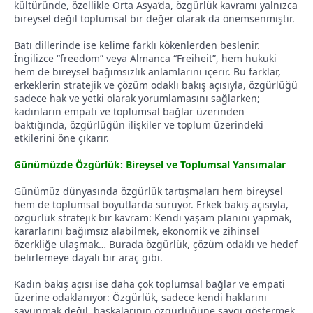
kültüründe, özellikle Orta Asya’da, özgürlük kavramı yalnızca
bireysel değil toplumsal bir değer olarak da önemsenmiştir.
Batı dillerinde ise kelime farklı kökenlerden beslenir.
İngilizce “freedom” veya Almanca “Freiheit”, hem hukuki
hem de bireysel bağımsızlık anlamlarını içerir. Bu farklar,
erkeklerin stratejik ve çözüm odaklı bakış açısıyla, özgürlüğü
sadece hak ve yetki olarak yorumlamasını sağlarken;
kadınların empati ve toplumsal bağlar üzerinden
baktığında, özgürlüğün ilişkiler ve toplum üzerindeki
etkilerini öne çıkarır.
Günümüzde Özgürlük: Bireysel ve Toplumsal Yansımalar
Günümüz dünyasında özgürlük tartışmaları hem bireysel
hem de toplumsal boyutlarda sürüyor. Erkek bakış açısıyla,
özgürlük stratejik bir kavram: Kendi yaşam planını yapmak,
kararlarını bağımsız alabilmek, ekonomik ve zihinsel
özerkliğe ulaşmak… Burada özgürlük, çözüm odaklı ve hedef
belirlemeye dayalı bir araç gibi.
Kadın bakış açısı ise daha çok toplumsal bağlar ve empati
üzerine odaklanıyor: Özgürlük, sadece kendi haklarını
savunmak değil, başkalarının özgürlüğüne saygı göstermek