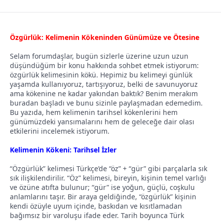
l
t
a
a
Özgürlük: Kelimenin Kökeninden Günümüze ve Ötesine
t
r
a
i
Selam forumdaşlar, bugün sizlerle üzerine uzun uzun
n
h
düşündüğüm bir konu hakkında sohbet etmek istiyorum:
özgürlük kelimesinin kökü. Hepimiz bu kelimeyi günlük
i
yaşamda kullanıyoruz, tartışıyoruz, belki de savunuyoruz
ama kökenine ne kadar yakından baktık? Benim merakım
buradan başladı ve bunu sizinle paylaşmadan edemedim.
Bu yazıda, hem kelimenin tarihsel kökenlerini hem
günümüzdeki yansımalarını hem de geleceğe dair olası
etkilerini incelemek istiyorum.
Kelimenin Kökeni: Tarihsel İzler
“Özgürlük” kelimesi Türkçe’de “öz” + “gür” gibi parçalarla sık
sık ilişkilendirilir. “Öz” kelimesi, bireyin, kişinin temel varlığı
ve özüne atıfta bulunur; “gür” ise yoğun, güçlü, coşkulu
anlamlarını taşır. Bir araya geldiğinde, “özgürlük” kişinin
kendi özüyle uyum içinde, baskıdan ve kısıtlamadan
bağımsız bir varoluşu ifade eder. Tarih boyunca Türk