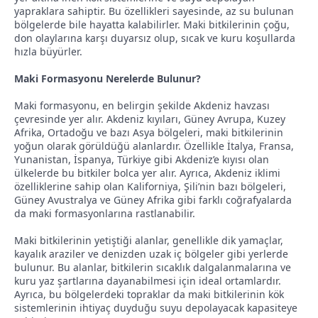
yapraklara sahiptir. Bu özellikleri sayesinde, az su bulunan
bölgelerde bile hayatta kalabilirler. Maki bitkilerinin çoğu,
don olaylarına karşı duyarsız olup, sıcak ve kuru koşullarda
hızla büyürler.
Maki Formasyonu Nerelerde Bulunur?
Maki formasyonu, en belirgin şekilde Akdeniz havzası
çevresinde yer alır. Akdeniz kıyıları, Güney Avrupa, Kuzey
Afrika, Ortadoğu ve bazı Asya bölgeleri, maki bitkilerinin
yoğun olarak görüldüğü alanlardır. Özellikle İtalya, Fransa,
Yunanistan, İspanya, Türkiye gibi Akdeniz’e kıyısı olan
ülkelerde bu bitkiler bolca yer alır. Ayrıca, Akdeniz iklimi
özelliklerine sahip olan Kaliforniya, Şili’nin bazı bölgeleri,
Güney Avustralya ve Güney Afrika gibi farklı coğrafyalarda
da maki formasyonlarına rastlanabilir.
Maki bitkilerinin yetiştiği alanlar, genellikle dik yamaçlar,
kayalık araziler ve denizden uzak iç bölgeler gibi yerlerde
bulunur. Bu alanlar, bitkilerin sıcaklık dalgalanmalarına ve
kuru yaz şartlarına dayanabilmesi için ideal ortamlardır.
Ayrıca, bu bölgelerdeki topraklar da maki bitkilerinin kök
sistemlerinin ihtiyaç duyduğu suyu depolayacak kapasiteye