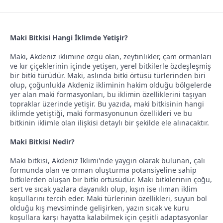
l
t
a
a
Maki Bitkisi Hangi İklimde Yetişir?
t
r
a
i
Maki, Akdeniz iklimine özgü olan, zeytinlikler, çam ormanları
n
h
ve kır çiçeklerinin içinde yetişen, yerel bitkilerle özdeşleşmiş
bir bitki türüdür. Maki, aslında bitki örtüsü türlerinden biri
i
olup, çoğunlukla Akdeniz ikliminin hakim olduğu bölgelerde
yer alan maki formasyonları, bu iklimin özelliklerini taşıyan
topraklar üzerinde yetişir. Bu yazıda, maki bitkisinin hangi
iklimde yetiştiği, maki formasyonunun özellikleri ve bu
bitkinin iklimle olan ilişkisi detaylı bir şekilde ele alınacaktır.
Maki Bitkisi Nedir?
Maki bitkisi, Akdeniz İklimi'nde yaygın olarak bulunan, çalı
formunda olan ve orman oluşturma potansiyeline sahip
bitkilerden oluşan bir bitki örtüsüdür. Maki bitkilerinin çoğu,
sert ve sıcak yazlara dayanıklı olup, kışın ise ılıman iklim
koşullarını tercih eder. Maki türlerinin özellikleri, suyun bol
olduğu kış mevsiminde gelişirken, yazın sıcak ve kuru
koşullara karşı hayatta kalabilmek için çeşitli adaptasyonlar