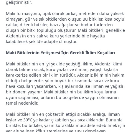
geliştirmiştir.
Maki formasyonu, tipik olarak birkaç metreden daha yüksek
olmayan, gür ve sık bitkilerden oluşur. Bu bitkiler, kısa boylu
çalılar, dikenli bitkiler, bazı ağaçlar ve bodur türlerden
oluşan bir bitki topluluğu oluşturur. Maki bitkileri, genellikle
Akdeniz’in en sıcak ve kuru yerlerinde bile hayatta
kalabilecek şekilde adapte olmuştur.
Maki Bitkilerinin Yetişmesi İçin Gerekli İklim Koşulları
Maki bitkilerinin en iyi şekilde yetiştiği iklim, Akdeniz iklimi
olarak bilinen sıcak, kuru yazlar ve ılıman, yağışlı kışlarla
karakterize edilen bir iklim türüdür. Akdeniz ikliminin hakim
olduğu bölgelerde, yılın büyük bir kısmında sıcak ve kuru
hava koşulları yaşanırken, kış aylarında ise ılıman ve yağışlı
bir dönem yaşanır. Maki bitkilerinin bu iklim koşullarına
uyum sağlaması, onların bu bölgelerde yaygın olmasının
temel nedenidir.
Maki bitkilerinin en çok tercih ettiği sıcaklık aralığı, ılıman
kışlar ve 30°C'ye kadar çıkabilen yaz sıcaklıklarıdır. Bununla
birlikte, bu bitkiler, yazın kuraklıkla mücadele edebilmek için
yer altına inen kök sistemlerine ve suyu depolayan