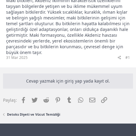
Maki bitkileri, Akdeniz ikliminin karakteristik özelliklerini
taşıyan bölgelerde yetişen ve bu iklime mükemmel uyum
sağlayan bitkilerdir. Yüksek sıcaklıklar, kuraklık, ılıman kışlar
ve belirgin yağışlı mevsimler, maki bitkilerinin gelişimi için
temel şartları oluşturur. Bu bitkilerin hayatta kalabilmesi için
geliştirdiği özel adaptasyonlar, onları oldukça dayanıklı hale
getirmiştir. Maki formasyonu, özellikle Akdeniz havzası
çevresindeki yerlerde, yerel ekosistemlerin önemli bir
parçasıdır ve bu bitkilerin korunması, çevresel denge için
büyük önem taşır.
31 Mar 2025
#1
Cevap yazmak için giriş yap yada kayıt ol.
Facebook
Twitter
Reddit
Pinterest
Tumblr
WhatsApp
E-posta
Link
Paylaş:
Detoks Diyeti ve Vücut Temizliği