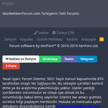
GeziRehberiForum.com Türkiyenin Tatil Forumu
Iodine
Türkçe (TR)
İletişim
Koşullar
Gizlilik Politikası
Yardım
Anasayfa
R
S
Forum software by XenForo™
© 2010-2019 XenForo Ltd.
S
📢 Reklam ve İletişim
WhatsApp
Teams
Telegram
E-Posta
Yasal Uyarı: Forum Sitemiz; 5651 Sayılı Kanun kapsamında BTK
tarafından onaylı Yer Sağlayıcı'dır. Bu sebeple içerikleri kontrol
etme ya da araştırma yükümlülüğü yoktur. Üyeler yazdığı
içeriklerden sorumludur ve siteye üye olmak ile bu
sorumluluğu kabul etmiş sayılırlar. Sitemiz kar amacı gütmez,
ücretsiz bilgi paylaşım merkezidir. Hukuka ve mevzuata aykırı
olduğunu düşündüğünüz içeriği
forumhizmeti@gmail.com