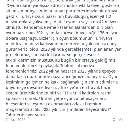
“’Oyuncuların yanlışsız adresi’ mottosuyla faaliyet gösteren
sitemizin bünyesinde bulunan partnerlerimizle bir ortaya
geldik. Türkiye oyun pazarının büyüklüğü geçen yıl 1.2
milyar dolara yükselmiş, dijital oyuncu sayısı da 42 milyon
olmuştu. Pandemide ivme kazanan alanlardan biri olan
oyun pazarının 2021 yılında küresel büyüklüğü 176 milyar
dolara ulaşmıştı. Bizler için oyun bölümünün Türkiye’ye
maddi ve manevi katkısının bu derece büyük olması epey
gurur verici oldu. 2023 yılında gerçekleşmesi planlanan yeni
projelerimiz, sponsorluklarımız ve gerçekleşecek
etkinliklerimizin muştusunu bugün bir ortaya geldiğimiz
fenomenlerimizle paylaştık. Toplumsal medya
fenomenlerimizi 2022 yılına nazaran 2023 yılında epeyce
daha fazla göz önünde nazaranceğimize inanıyoruz. Oyun
kesiminin gelişmenine katkı sağlamak için emin adımlarla
büyümeye devam ediyoruz. Türkiye’nin en büyük hazır
sistem üreticilerinden biri ve TFF eMilli kadroları resmi
sponsoru olarak, Ümraniye’de oyuncu bilgisayarları,
bileşenleri ve oyuncu ekipmanları odaklı Premium
mağazamızı açtık. 2023 yılı için şimdiden heyecanlıyız”
Tabirlerine yer verdi.
21 Ara 2022
#1