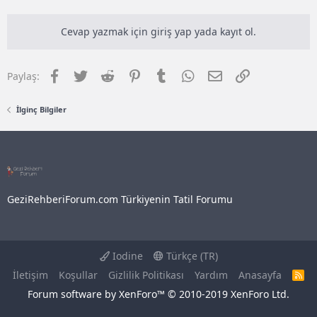
Cevap yazmak için giriş yap yada kayıt ol.
Facebook
Twitter
Reddit
Pinterest
Tumblr
WhatsApp
E-posta
Link
Paylaş:
İlginç Bilgiler
GeziRehberiForum.com Türkiyenin Tatil Forumu
Iodine
Türkçe (TR)
İletişim
Koşullar
Gizlilik Politikası
Yardım
Anasayfa
R
S
Forum software by XenForo™
© 2010-2019 XenForo Ltd.
S