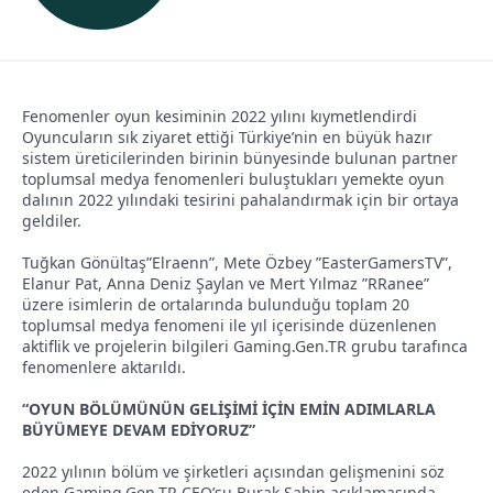
a
ı
ş
ç
l
t
a
a
Fenomenler oyun kesiminin 2022 yılını kıymetlendirdi
t
r
Oyuncuların sık ziyaret ettiği Türkiye’nin en büyük hazır
a
i
sistem üreticilerinden birinin bünyesinde bulunan partner
n
h
toplumsal medya fenomenleri buluştukları yemekte oyun
dalının 2022 yılındaki tesirini pahalandırmak için bir ortaya
i
geldiler.
Tuğkan Gönültaş”Elraenn”, Mete Özbey ”EasterGamersTV”,
Elanur Pat, Anna Deniz Şaylan ve Mert Yılmaz ”RRanee”
üzere isimlerin de ortalarında bulunduğu toplam 20
toplumsal medya fenomeni ile yıl içerisinde düzenlenen
aktiflik ve projelerin bilgileri Gaming.Gen.TR grubu tarafınca
fenomenlere aktarıldı.
“OYUN BÖLÜMÜNÜN GELİŞİMİ İÇİN EMİN ADIMLARLA
BÜYÜMEYE DEVAM EDİYORUZ”
2022 yılının bölüm ve şirketleri açısından gelişmenini söz
eden Gaming.Gen.TR CEO’su Burak Şahin açıklamasında